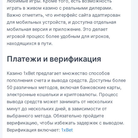
любимые игры. Кроме того, есть возможность
играть в живом казино с реальными дилерами.
Важно отметить, что интерфейс сайта адаптирован
для мобильных устройств, и доступна отдельная
мобильная версия и приложение. Это делает
игровой процесс более удобным для игроков,
находящихся в пути.
Платежи и верификация
Казино 1xBet предлагает множество способов
пополнения счета и вывода средств. Доступны более
50 различных методов, включая банковские карты,
электронные кошельки и криптовалюты. Процесс
вывода средств может занимать от нескольких
минут до нескольких дней, в зависимости от
выбранного метода. Обязательно пройдите
верификацию, чтобы избежать задержек с выводом.
Верификация включает:
1xBet