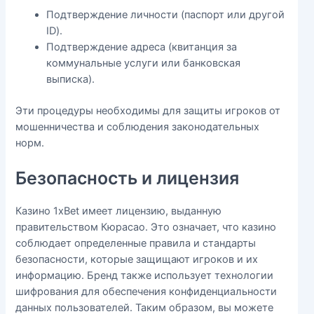
Подтверждение личности (паспорт или другой
ID).
Подтверждение адреса (квитанция за
коммунальные услуги или банковская
выписка).
Эти процедуры необходимы для защиты игроков от
мошенничества и соблюдения законодательных
норм.
Безопасность и лицензия
Казино 1xBet имеет лицензию, выданную
правительством Кюрасао. Это означает, что казино
соблюдает определенные правила и стандарты
безопасности, которые защищают игроков и их
информацию. Бренд также использует технологии
шифрования для обеспечения конфиденциальности
данных пользователей. Таким образом, вы можете