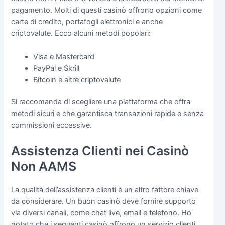
pagamento. Molti di questi casinò offrono opzioni come
carte di credito, portafogli elettronici e anche
criptovalute. Ecco alcuni metodi popolari:
Visa e Mastercard
PayPal e Skrill
Bitcoin e altre criptovalute
Si raccomanda di scegliere una piattaforma che offra
metodi sicuri e che garantisca transazioni rapide e senza
commissioni eccessive.
Assistenza Clienti nei Casinò
Non AAMS
La qualità dell’assistenza clienti è un altro fattore chiave
da considerare. Un buon casinò deve fornire supporto
via diversi canali, come chat live, email e telefono. Ho
notato che i seguenti casinò offrono un servizio clienti