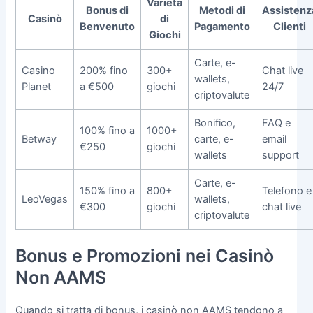
Varietà
Bonus di
Metodi di
Assistenz
Casinò
di
Benvenuto
Pagamento
Clienti
Giochi
Carte, e-
Casino
200% fino
300+
Chat live
wallets,
Planet
a €500
giochi
24/7
criptovalute
Bonifico,
FAQ e
100% fino a
1000+
Betway
carte, e-
email
€250
giochi
wallets
support
Carte, e-
150% fino a
800+
Telefono e
LeoVegas
wallets,
€300
giochi
chat live
criptovalute
Bonus e Promozioni nei Casinò
Non AAMS
Quando si tratta di bonus, i casinò non AAMS tendono a