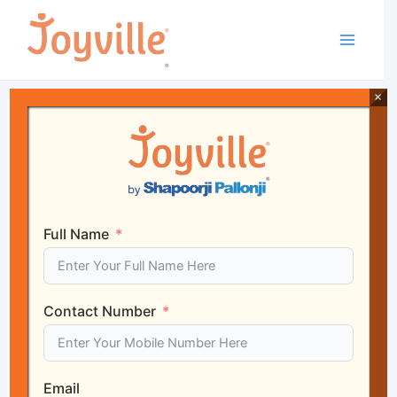
Skip
Post
Main
to
navigation
Menu
content
×
Casino Non AAMS: Insights
from Industry Experts
By
Harshvardhan Padghan
/
July 8, 2026
Full Name
Casino Non AAMS:
Insights from Industry
Contact Number
Experts
Mi chiamo Marco Rossi e sono un esperto nel settore dei
Email
casinò online. Oggi vi guiderò attraverso la scelta dei