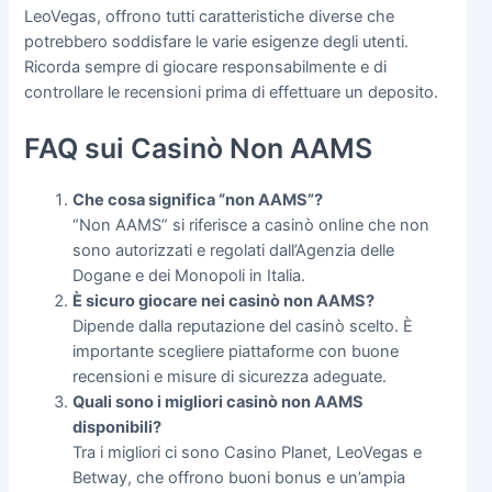
LeoVegas, offrono tutti caratteristiche diverse che
potrebbero soddisfare le varie esigenze degli utenti.
Ricorda sempre di giocare responsabilmente e di
controllare le recensioni prima di effettuare un deposito.
FAQ sui Casinò Non AAMS
Che cosa significa “non AAMS”?
“Non AAMS” si riferisce a casinò online che non
sono autorizzati e regolati dall’Agenzia delle
Dogane e dei Monopoli in Italia.
È sicuro giocare nei casinò non AAMS?
Dipende dalla reputazione del casinò scelto. È
importante scegliere piattaforme con buone
recensioni e misure di sicurezza adeguate.
Quali sono i migliori casinò non AAMS
disponibili?
Tra i migliori ci sono Casino Planet, LeoVegas e
Betway, che offrono buoni bonus e un’ampia