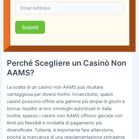
migliori casinò non AAMS, fornendovi informazioni
dettagliate e utili per aiutarvi a prendere una decisione
informata. La chiave per scegliere il miglior sito di casinò
non AAMS consiste nel valutare vari fattori come la
Submit
reputazione, i metodi di pagamento, il tipo di giochi
offerti e l’assistenza clienti. A seguire, analizzeremo le
migliori opzioni disponibili sul mercato.
Perché Scegliere un Casinò Non
AAMS?
La scelta di un casinò non AAMS può risultare
vantaggiosa per diversi motivi. Innanzitutto, questi
casinò possono offrire una gamma più ampia di giochi e
bonus rispetto ai loro omologhi autorizzati in Italia.
Inoltre, spesso i casinò non AAMS offrono giocate con
limiti più flessibili e modalità di pagamento più
diversificate. Tuttavia, è importante fare attenzione,
poiché la mancanza di una regolamentazione stringente