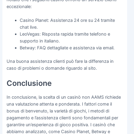
eccezionale:
Casino Planet: Assistenza 24 ore su 24 tramite
chat live.
LeoVegas: Risposta rapida tramite telefono e
supporto in italiano.
Betway: FAQ dettagliate e assistenza via email.
Una buona assistenza clienti può fare la differenza in
caso di problemi o domande riguardo al sito.
Conclusione
In conclusione, la scelta di un casinò non AAMS richiede
una valutazione attenta e ponderata. I fattori come il
bonus di benvenuto, la varietà di giochi, i metodi di
pagamento e l’assistenza clienti sono fondamentali per
garantire un’esperienza di gioco positiva. I casinò che
abbiamo analizzato, come Casino Planet, Betway e