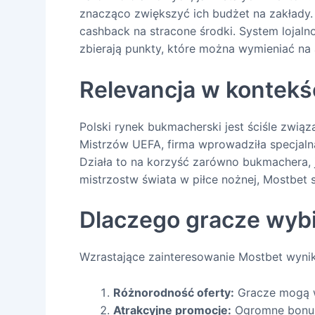
znacząco zwiększyć ich budżet na zakłady.
cashback na stracone środki. System lojal
zbierają punkty, które można wymieniać na
Relevancja w kontek
Polski rynek bukmacherski jest ściśle zwią
Mistrzów UEFA, firma wprowadziła specjal
Działa to na korzyść zarówno bukmachera, j
mistrzostw świata w piłce nożnej, Mostbet 
Dlaczego gracze wybi
Wzrastające zainteresowanie Mostbet wynik
Różnorodność oferty:
Gracze mogą wy
Atrakcyjne promocje:
Ogromne bonusy