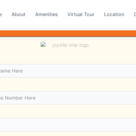
e
About
Amenities
Virtual Tour
Location
ga graczy bogatym wyborem g
ciąga graczy bogatym 