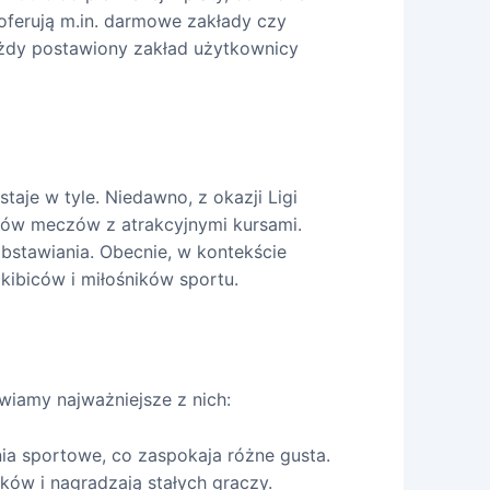
oferują m.in. darmowe zakłady czy
ażdy postawiony zakład użytkownicy
aje w tyle. Niedawno, z okazji Ligi
ków meczów z atrakcyjnymi kursami.
obstawiania. Obecnie, w kontekście
kibiców i miłośników sportu.
wiamy najważniejsze z nich:
a sportowe, co zaspokaja różne gusta.
ów i nagradzają stałych graczy.