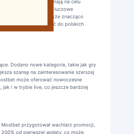
szereg nowości, które mają na celu
żnorodność gier, co ma kluczowe
wa na samą firmę, ale także znacząco
nuje skutecznie dotrzeć do polskich
jące. Dodano nowe kategorie, takie jak gry
iększa szansę na zainteresowanie szerszej
, Mostbet może oferować nowoczesne
ak i w trybie live, co jeszcze bardziej
. Mostbet przygotował wachlarz promocji,
i 200% od pierwszej wpłaty, co może