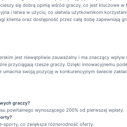
ieszy się dobrą opinią wśród graczy, co jest kluczowe w 
cyjna i łatwa w użyciu, co ułatwia użytkownikom korzystani
gi klienta oraz dostępność przez całą dobę zapewniają gr
skim jest niewątpliwie zauważalny i ma znaczący wpływ n
tóre przyciągają rzesze graczy. Dzięki innowacyjnemu pode
az umacnia swoją pozycję w konkurencyjnym świecie zakład
owych graczy?
su powitalnego wynoszącego 200% od pierwszej wpłaty.
porty?
e-sporty, co zwiększa różnorodność oferty.