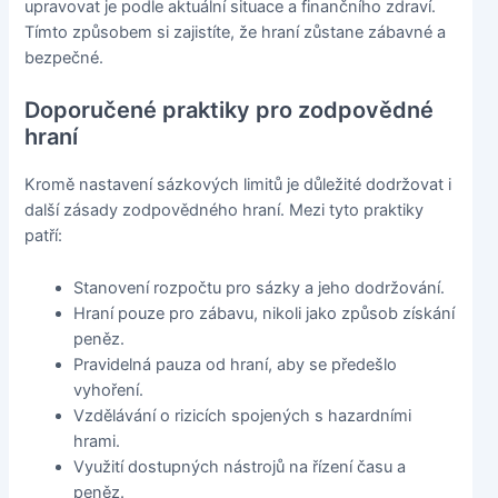
upravovat je podle aktuální situace a finančního zdraví.
Tímto způsobem si zajistíte, že hraní zůstane zábavné a
bezpečné.
Doporučené praktiky pro zodpovědné
hraní
Kromě nastavení sázkových limitů je důležité dodržovat i
další zásady zodpovědného hraní. Mezi tyto praktiky
patří:
Stanovení rozpočtu pro sázky a jeho dodržování.
Hraní pouze pro zábavu, nikoli jako způsob získání
peněz.
Pravidelná pauza od hraní, aby se předešlo
vyhoření.
Vzdělávání o rizicích spojených s hazardními
hrami.
Využití dostupných nástrojů na řízení času a
peněz.