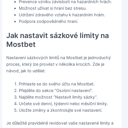
Prevence vzniku závislosti na hazardních hrách.
Možnost užívat si hraní bez stresu.
Udržení zdravého vztahu k hazardním hrám.
Podpora zodpovědného hraní.
Jak nastavit sázkové limity na
Mostbet
Nastavení sázkových limitů na Mostbet je jednoduchý
proces, který lze provést v několika krocích. Zde je
návod, jak to udělat:
Prihlaste se do svého účtu na Mostbet.
Přejděte do sekce “Osobní nastavení”.
Najděte možnost “Nastavit limity sázky”.
Určete své denní, týdenní nebo měsíční limity.
Uložte změny a zkontrolujte své nastavení.
Je důležité pravidelně revidovat vaše nastavené limity a