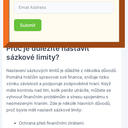
Nastavení sázkových limitů je klíčovým prvkem
zodpovědného hraní na platformě Mostbet. Tento
proces pomáhá hráčům kontrolovat jejich sázky a
předejít nezdravým návykům. V tomto článku se
Submit
zaměříme na to, jak efektivně nastavit sázkové limity,
aby se zajistilo bezpečné a příjemné herní prostředí.
Proč je důležité nastavit
sázkové limity?
Nastavení sázkových limitů je důležité z několika důvodů.
Pomáhá hráčům spravovat své finance, snižuje riziko
vzniku závislosti a podporuje zodpovědné hraní. Když
máte kontrolu nad tím, kolik peněz utrácíte, můžete se
vyhnout finančním problémům a stresu spojenému s
neomezeným hraním. Zde je několik hlavních důvodů,
proč byste měli nastavit sázkové limity:
Ochrana před finančními ztrátami.