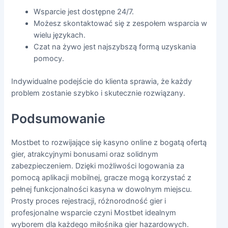
Wsparcie jest dostępne 24/7.
Możesz skontaktować się z zespołem wsparcia w
wielu językach.
Czat na żywo jest najszybszą formą uzyskania
pomocy.
Indywidualne podejście do klienta sprawia, że każdy
problem zostanie szybko i skutecznie rozwiązany.
Podsumowanie
Mostbet to rozwijające się kasyno online z bogatą ofertą
gier, atrakcyjnymi bonusami oraz solidnym
zabezpieczeniem. Dzięki możliwości logowania za
pomocą aplikacji mobilnej, gracze mogą korzystać z
pełnej funkcjonalności kasyna w dowolnym miejscu.
Prosty proces rejestracji, różnorodność gier i
profesjonalne wsparcie czyni Mostbet idealnym
wyborem dla każdego miłośnika gier hazardowych.