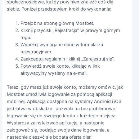
społecznościowe, każdy powinien znaleźć coś dla
siebie. Poniżej przedstawiam kroki do wykonania:
Przejdź na stronę główną Mostbet.
Kliknij przycisk „Rejestracja” w prawym górnym
rogu.
Wypełnij wymagane dane w formularzu
rejestracyjnym.
Zaakceptuj regulamin i kliknij „Zarejestruj się”.
Potwierdź swoje konto, klikając w link
aktywacyjny wysłany na e-mail.
Teraz, gdy masz już swoje konto, możemy omówić, jak
Mostbet umożliwia logowanie za pomocą aplikacji
mobilnej. Aplikacja dostępna na systemy Android i iOS
jest łatwa w obsłudze i pozwala na bezproblemowe
logowanie się do swojego konta z każdego miejsca.
Wystarczy zainstalować aplikację, a następnie
zalogować się, podając swoje dane logowania, a
następnie cieszyć się bogatą ofertą gier.