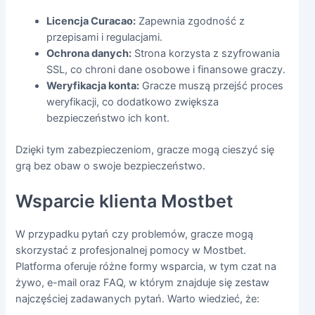
Licencja Curacao:
Zapewnia zgodność z
przepisami i regulacjami.
Ochrona danych:
Strona korzysta z szyfrowania
SSL, co chroni dane osobowe i finansowe graczy.
Weryfikacja konta:
Gracze muszą przejść proces
weryfikacji, co dodatkowo zwiększa
bezpieczeństwo ich kont.
Dzięki tym zabezpieczeniom, gracze mogą cieszyć się
grą bez obaw o swoje bezpieczeństwo.
Wsparcie klienta Mostbet
W przypadku pytań czy problemów, gracze mogą
skorzystać z profesjonalnej pomocy w Mostbet.
Platforma oferuje różne formy wsparcia, w tym czat na
żywo, e-mail oraz FAQ, w którym znajduje się zestaw
najczęściej zadawanych pytań. Warto wiedzieć, że: