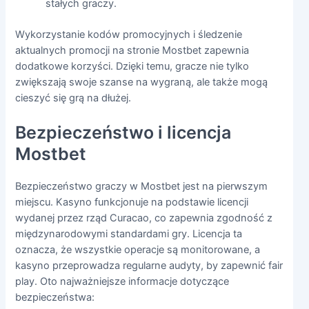
stałych graczy.
Wykorzystanie kodów promocyjnych i śledzenie
aktualnych promocji na stronie Mostbet zapewnia
dodatkowe korzyści. Dzięki temu, gracze nie tylko
zwiększają swoje szanse na wygraną, ale także mogą
cieszyć się grą na dłużej.
Bezpieczeństwo i licencja
Mostbet
Bezpieczeństwo graczy w Mostbet jest na pierwszym
miejscu. Kasyno funkcjonuje na podstawie licencji
wydanej przez rząd Curacao, co zapewnia zgodność z
międzynarodowymi standardami gry. Licencja ta
oznacza, że wszystkie operacje są monitorowane, a
kasyno przeprowadza regularne audyty, by zapewnić fair
play. Oto najważniejsze informacje dotyczące
bezpieczeństwa: