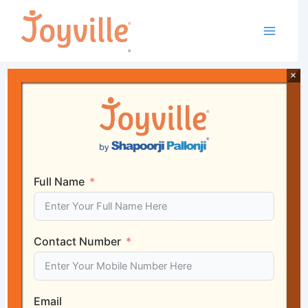
Skip
Post
Main
to
navigation
Menu
content
×
Odkryj, jak Mostbet
umożliwia logowanie za
pomocą aplikacji mobilnej
By
Harshvardhan Padghan
/
July 8, 2026
Full Name
Odkryj, jak Mostbet
umożliwia logowanie za
Contact Number
pomocą aplikacji mobilnej
Email