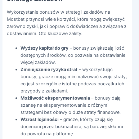
Wykorzystanie bonusów w strategii zakładów na
Mostbet przynosi wiele korzyści, które mogą zwiększyć
zarówno zyski, jak i poprawić doświadczenia związane z
obstawianiem. Oto kluczowe zalety:
Wyższy kapitał do gry
– bonusy zwiększają ilość
dostępnych środków, co pozwala na obstawianie
więcej zakładów.
Zmniejszenie ryzyka strat
– wykorzystując
bonusy, gracze mogą minimalizować swoje straty,
co jest szczególnie istotne podczas początku ich
przygody z zakładami.
Możliwość eksperymentowania
– bonusy dają
szansę na eksperymentowanie z różnymi
strategami bez obawy o duże straty finansowe.
Wzrost lojalności
– gracze, którzy czują się
doceniani przez bukmachera, są bardziej skłonni
do powrotu na platformę.