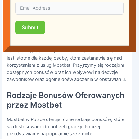
W artykule omówimy, jak bonusy wpływają na strategię
zakładów bukmacherskich w Mostbet Polska. Bonusy
nie tylko przyciągają nowych graczy, ale także pozwalają
na zwiększenie zaangażowania obecnych
Submit
użytkowników. Są kluczowym elementem
marketingowym, mającym na celu prawidłowe
funkcjonowanie platformy oraz zwiększenie jej
konkurencyjności na rynku. Zrozumienie roli bonusów
jest istotne dla każdej osoby, która zastanawia się nad
korzystaniem z usług Mostbet. Przyjrzymy się rodzajom
dostępnych bonusów oraz ich wpływowi na decyzje
zawodników oraz ogólne doświadczenia w obstawianiu.
Rodzaje Bonusów Oferowanych
przez Mostbet
Mostbet w Polsce oferuje różne rodzaje bonusów, które
są dostosowane do potrzeb graczy. Poniżej
przedstawiamy najpopularniejsze z nich: