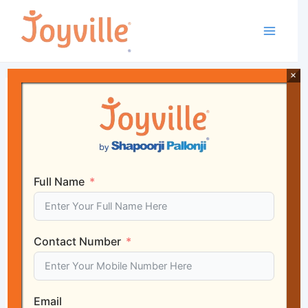
Skip
Post
Main
to
navigation
Menu
content
×
Rola Bonusów w Strategii
Zakładów Mostbet w
Polsce
By
Harshvardhan Padghan
/
July 8, 2026
Full Name
Rola Bonusów w Strategii
Zakładów Mostbet w
Contact Number
Polsce
Email