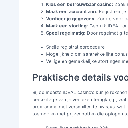
Kies een betrouwbaar casino:
Zoek n
Maak een account aan:
Registreer je 
Verifieer je gegevens:
Zorg ervoor da
Maak een storting:
Gebruik iDEAL om 
Speel regelmatig:
Door regelmatig te 
Snelle registratieprocedure
Mogelijkheid om aantrekkelijke bonu
Veilige en gemakkelijke stortingen m
Praktische details vo
Bij de meeste iDEAL casino’s kun je rekenen
percentage van je verliezen terugkrijgt, wa
programma met verschillende niveaus, wat 
toernooien met prijzenpotten die oplopen t