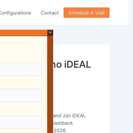
Configurations
Contact
Schedule A Visit
×
 Online Casino iDEAL
. Voor spelers in Nederland zijn iDEAL
 je kunt profiteren van cashback
elen in deze casino’s in 2026.