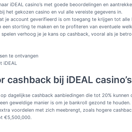
aar iDEAL casino’s met goede beoordelingen en aantrekkel
bij het gekozen casino en vul alle vereiste gegevens in.
t je account geverifieerd is om toegang te krijgen tot alle
een storting te maken en te profiteren van eventuele we
spelen verhoog je je kans op cashback, vooral als je betro
ssen te ontvangen
et iDEAL
or cashback bij iDEAL casino’s
 op dagelijkse cashback aanbiedingen die tot 20% kunnen o
t een geweldige manier is om je bankroll gezond te houden.
extra voordelen met zich meebrengt, zoals hogere cashbac
ot €5,500,000.