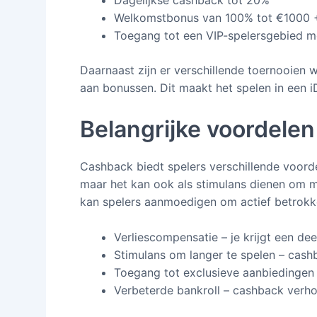
Dagelijkse cashback tot 20%
Welkomstbonus van 100% tot €1000 +
Toegang tot een VIP-spelersgebied me
Daarnaast zijn er verschillende toernooien 
aan bonussen. Dit maakt het spelen in een iD
Belangrijke voordele
Cashback biedt spelers verschillende voorde
maar het kan ook als stimulans dienen om me
kan spelers aanmoedigen om actief betrokken 
Verliescompensatie – je krijgt een dee
Stimulans om langer te spelen – cas
Toegang tot exclusieve aanbiedingen
Verbeterde bankroll – cashback verho