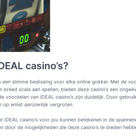
DEAL casino’s?
 een slimme beslissing voor elke online gokker. Met de voor
n breed scala aan spellen, bieden deze casino’s een ongeëv
de voordelen van iDEAL casino’s zijn duidelijk. Door gebr
 op winst aanzienlijk vergroten.
t iDEAL casino’s voor jou kunnen betekenen in de spannen
ssen door de mogelijkheden die deze casino’s te bieden hebb