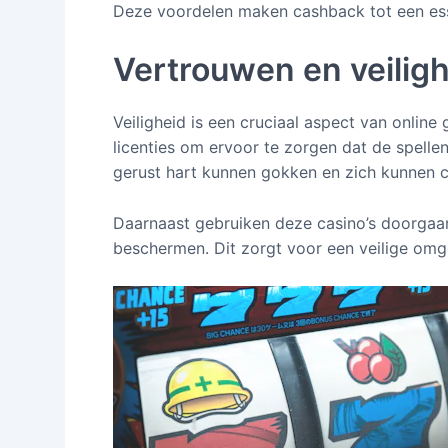
Deze voordelen maken cashback tot een esse
Vertrouwen en veiligh
Veiligheid is een cruciaal aspect van onlin
licenties om ervoor te zorgen dat de spellen
gerust hart kunnen gokken en zich kunnen c
Daarnaast gebruiken deze casino’s doorgaa
beschermen. Dit zorgt voor een veilige omge