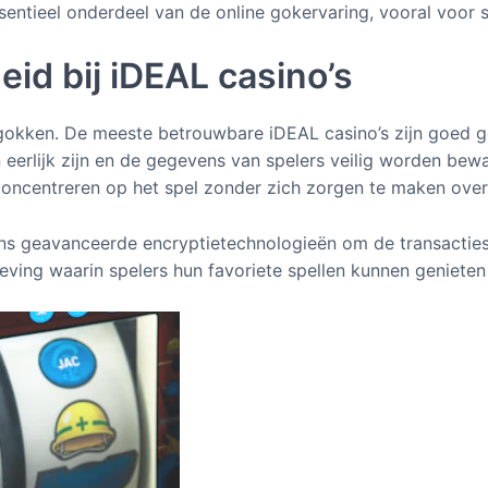
ntieel onderdeel van de online gokervaring, vooral voor sp
eid bij iDEAL casino’s
e gokken. De meeste betrouwbare iDEAL casino’s zijn goed g
 eerlijk zijn en de gegevens van spelers veilig worden bew
oncentreren op het spel zonder zich zorgen te maken over 
ns geavanceerde encryptietechnologieën om de transacties
ving waarin spelers hun favoriete spellen kunnen genieten 