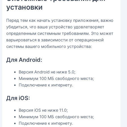
установки
Перед тем как начать установку приложения, важно
убедиться, что ваше устройство удовлетворяет
определенным системным требованиям. Это может
варьироваться в зависимости от операционной
системы вашего мобильного устройства:
Для Android:
Версия Android не ниже 5.0;
Минимум 100 МБ свободного места;
Подключение к интернету.
Для iOS:
Версия iOS не ниже 11.0;
Минимум 100 МБ свободного места;
Подключение к интернету.