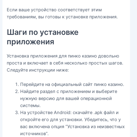
Если ваше устройство соответствует этим
требованиям, вы готовы к установке приложения.
Шаги по установке
приложения
Установка приложения для пинко казино довольно
проста и включает в себя несколько простых шагов.
Следуйте инструкции ниже:
Перейдите на официальный сайт пинко казино.
Найдите раздел с приложением и выберите
нужную версию для вашей операционной
системы.
На устройстве Android: скачайте .apk файл и
откройте его для установки. Убедитесь, что у
вас включена опция “Установка из неизвестных
источников”.