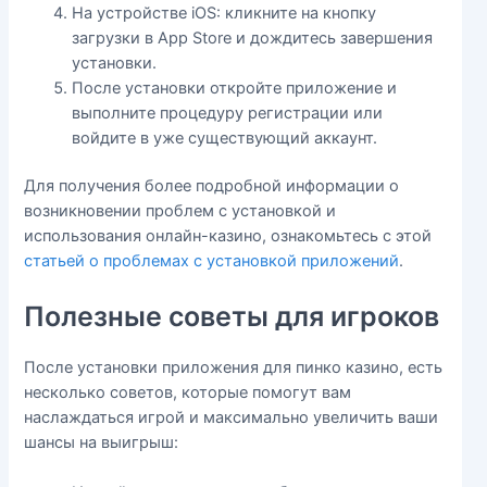
На устройстве iOS: кликните на кнопку
загрузки в App Store и дождитесь завершения
установки.
После установки откройте приложение и
выполните процедуру регистрации или
войдите в уже существующий аккаунт.
Для получения более подробной информации о
возникновении проблем с установкой и
использования онлайн-казино, ознакомьтесь с этой
статьей о проблемах с установкой приложений
.
Полезные советы для игроков
После установки приложения для пинко казино, есть
несколько советов, которые помогут вам
наслаждаться игрой и максимально увеличить ваши
шансы на выигрыш: