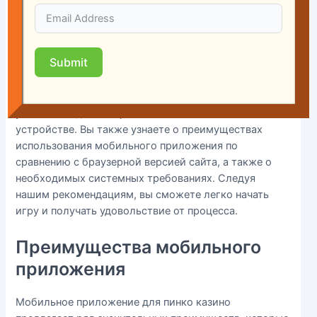
Установка приложения для пинко казино с
официального сайта — это простой процесс,
Submit
который позволит вам наслаждаться азартными
играми в любое время и в любом месте. В этой
статье мы подробно расскажем о том, как скачать и
установить данное приложение на вашем мобильном
устройстве. Вы также узнаете о преимуществах
использования мобильного приложения по
сравнению с браузерной версией сайта, а также о
необходимых системных требованиях. Следуя
нашим рекомендациям, вы сможете легко начать
игру и получать удовольствие от процесса.
Преимущества мобильного
приложения
Мобильное приложение для пинко казино