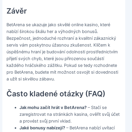
Závěr
BetArena se ukazuje jako skvělé online kasino, které
nabízí širokou škálu her a výhodných bonusů.
Bezpečnost, jednoduché rozhraní a kvalitní zákaznický
servis vám poskytnou úžasnou zkušenost. Klíčem k
úspěšnému hraní je budování odolnosti prostřednictvím
přijetí svých chyb, které jsou přirozenou součástí
každého hráčského zážitku. Pokud se tedy rozhodnete
pro BetArena, budete mít možnost osvojit si dovednosti
a užít si skvělou zábavu.
Často kladené otázky (FAQ)
Jak mohu začít hrát v BetArena?
– Stačí se
zaregistrovat na stránkách kasina, ověřit svůj účet
a provést svůj první vklad.
Jaké bonusy nabízejí?
– BetArena nabízí uvítací