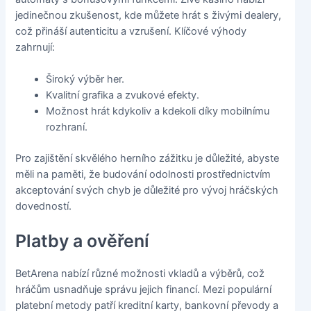
jedinečnou zkušenost, kde můžete hrát s živými dealery,
což přináší autenticitu a vzrušení. Klíčové výhody
zahrnují:
Široký výběr her.
Kvalitní grafika a zvukové efekty.
Možnost hrát kdykoliv a kdekoli díky mobilnímu
rozhraní.
Pro zajištění skvělého herního zážitku je důležité, abyste
měli na paměti, že budování odolnosti prostřednictvím
akceptování svých chyb je důležité pro vývoj hráčských
dovedností.
Platby a ověření
BetArena nabízí různé možnosti vkladů a výběrů, což
hráčům usnadňuje správu jejich financí. Mezi populární
platební metody patří kreditní karty, bankovní převody a