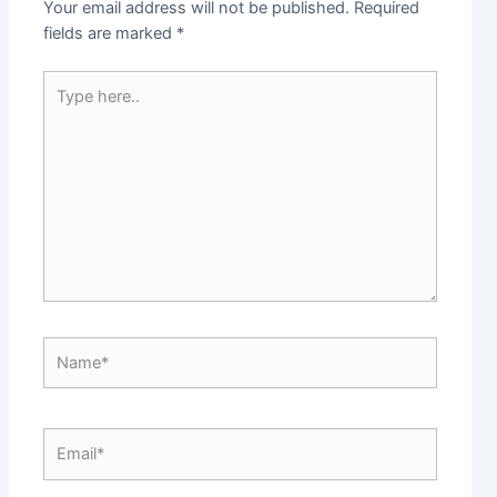
Your email address will not be published.
Required
fields are marked
*
Type
here..
Name*
Email*