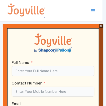
Skip
Post
Main
to
navigation
Menu
content
×
Recenze online kasina: Jak
budovat odolnost
akceptováním svých chyb
Leave a Comment
/ By
Harshvardhan Padghan
/
July 7,
Full Name
2026
Recenze online kasina: Jak
Contact Number
budovat odolnost
akceptováním svých chyb
Email