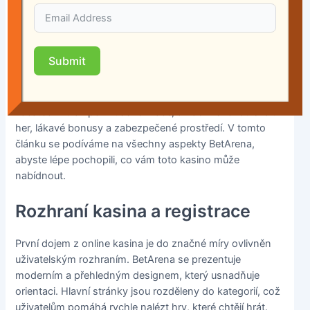
Jmenuji se Jan Novák a rád bych se s vámi podělil o své
zkušenosti s online kasinem BetArena. Budování
odolnosti prostřednictvím přijetí svých chyb je klíčové při
Submit
hraní v online kasinech, a BetArena je skvělou platformou
pro hráče, kteří chtějí zlepšit své dovednosti a užít si
zábavu. Toto kasino je vhodné pro všechny, od
začátečníků až po zkušené hráče, a nabízí širokou škálu
her, lákavé bonusy a zabezpečené prostředí. V tomto
článku se podíváme na všechny aspekty BetArena,
abyste lépe pochopili, co vám toto kasino může
nabídnout.
Rozhraní kasina a registrace
První dojem z online kasina je do značné míry ovlivněn
uživatelským rozhraním. BetArena se prezentuje
moderním a přehledným designem, který usnadňuje
orientaci. Hlavní stránky jsou rozděleny do kategorií, což
uživatelům pomáhá rychle nalézt hry, které chtějí hrát.