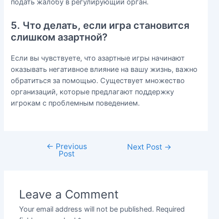
подать жалобу в регулирующий орган.
5. Что делать, если игра становится
слишком азартной?
Если вы чувствуете, что азартные игры начинают
оказывать негативное влияние на вашу жизнь, важно
обратиться за помощью. Существует множество
организаций, которые предлагают поддержку
игрокам с проблемным поведением.
←
Previous
Next Post
→
Post
Leave a Comment
Your email address will not be published.
Required