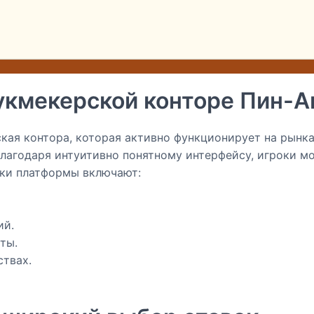
т внимание как начинающих, так и опытных игроков б
статье мы подробнее рассмотрим, что предлагает плат
 чем Пин-Ап отличается от других букмекерских конто
укмекерской конторе Пин-А
ская контора, которая активно функционирует на рынк
лагодаря интуитивно понятному интерфейсу, игроки м
ики платформы включают:
ий.
ты.
твах.