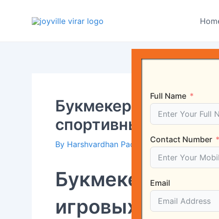
Skip
Post
to
navigation
Hom
content
Full Name
Букмекерская контор
спортивных раздело
Contact Number
By
Harshvardhan Padghan
/
July 8, 2026
Букмекерская к
Email
игровых и спор