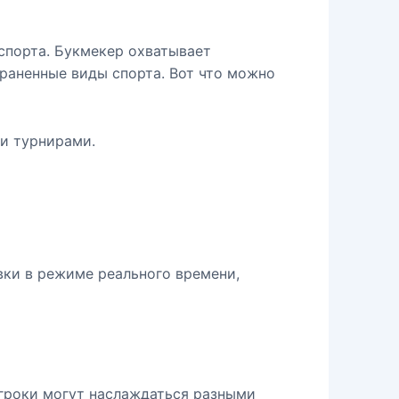
спорта. Букмекер охватывает
траненные виды спорта. Вот что можно
и турнирами.
вки в режиме реального времени,
Игроки могут наслаждаться разными