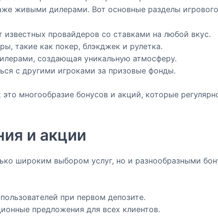
аже живыми дилерами. Вот основные разделы игрового
 известных провайдеров со ставками на любой вкус.
ы, такие как покер, блэкджек и рулетка.
илерами, создающая уникальную атмосферу.
ся с другими игроками за призовые фонды.
к это многообразие бонусов и акций, которые регуляр
ия и акции
лько широким выбором услуг, но и разнообразными бон
пользователей при первом депозите.
ионные предложения для всех клиентов.