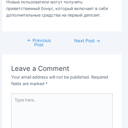
Новые пользователи могут получить
приветственный бонус, который включает в себя
дополнительные средства на первый депозит.
←
Previous
Next Post
→
Post
Leave a Comment
Your email address will not be published.
Required
fields are marked
*
Type
here..