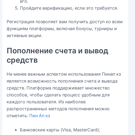
его.
Пройдите верификацию, если это требуется.
Регистрация позволяет вам получить доступ ко всем
функциям платформы, включая бонусы, турниры и
активные акции.
Пополнение счета и вывод
средств
Не менее важным аспектом использования Пинап кз
является возможность пополнения счета и вывода
средств. Платформа поддерживает множество
способов, чтобы сделать процесс удобным для
каждого пользователя. Из наиболее
распространенных методов пополнения можно
отметить:
Пин Ап кз
Банковские карты (Visa, MasterCard);