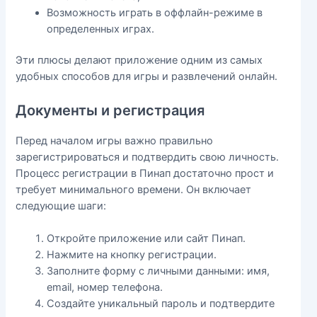
Возможность играть в оффлайн-режиме в
определенных играх.
Эти плюсы делают приложение одним из самых
удобных способов для игры и развлечений онлайн.
Документы и регистрация
Перед началом игры важно правильно
зарегистрироваться и подтвердить свою личность.
Процесс регистрации в Пинап достаточно прост и
требует минимального времени. Он включает
следующие шаги:
Откройте приложение или сайт Пинап.
Нажмите на кнопку регистрации.
Заполните форму с личными данными: имя,
email, номер телефона.
Создайте уникальный пароль и подтвердите