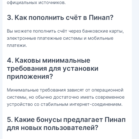
официальных источников.
3. Как пополнить счёт в Пинап?
Вы можете пополнить счёт через банковские карты,
электронные платежные системы и мобильные
платежи.
4. Каковы минимальные
требования для установки
приложения?
Минимальные требования зависят от операционной
системы, но обычно достаточно иметь современное
устройство со стабильным интернет-соединением.
5. Какие бонусы предлагает Пинап
для новых пользователей?