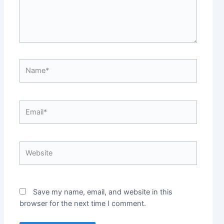
Name*
Email*
Website
Save my name, email, and website in this
browser for the next time I comment.