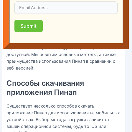
В этой статье мы рассмотрим, как скачать
приложение Пинап кз и использовать его для игр и
развлечений онлайн. Пинап — это популярная
Submit
платформа, предлагающая широкий выбор азартных
игр и спортивных ставок. Существуют различные
способы загрузки и установки приложения, которые
сделают вашу игру более удобной, быстрой и
доступной. Мы осветим основные методы, а также
преимущества использования Пинап в сравнении с
веб-версией.
Способы скачивания
приложения Пинап
Существует несколько способов скачать
приложение Пинап для использования на мобильных
устройствах. Выбор метода загрузки зависит от
вашей операционной системы, будь то iOS или