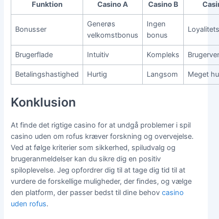
Funktion
Casino A
Casino B
Casi
Generøs
Ingen
Bonusser
Loyalite
velkomstbonus
bonus
Brugerflade
Intuitiv
Kompleks
Brugerven
Betalingshastighed
Hurtig
Langsom
Meget hu
Konklusion
At finde det rigtige casino for at undgå problemer i spil
casino uden om rofus kræver forskning og overvejelse.
Ved at følge kriterier som sikkerhed, spiludvalg og
brugeranmeldelser kan du sikre dig en positiv
spiloplevelse. Jeg opfordrer dig til at tage dig tid til at
vurdere de forskellige muligheder, der findes, og vælge
den platform, der passer bedst til dine behov
casino
uden rofus
.