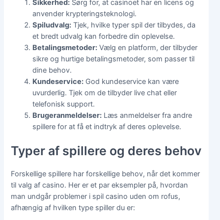
Sikkerhed:
Sørg for, at casinoet har en licens og
anvender krypteringsteknologi.
Spiludvalg:
Tjek, hvilke typer spil der tilbydes, da
et bredt udvalg kan forbedre din oplevelse.
Betalingsmetoder:
Vælg en platform, der tilbyder
sikre og hurtige betalingsmetoder, som passer til
dine behov.
Kundeservice:
God kundeservice kan være
uvurderlig. Tjek om de tilbyder live chat eller
telefonisk support.
Brugeranmeldelser:
Læs anmeldelser fra andre
spillere for at få et indtryk af deres oplevelse.
Typer af spillere og deres behov
Forskellige spillere har forskellige behov, når det kommer
til valg af casino. Her er et par eksempler på, hvordan
man undgår problemer i spil casino uden om rofus,
afhængig af hvilken type spiller du er: