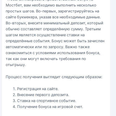
Мостбет, вам необходимо выполнить несколько
простых шагов. Во-первых, зарегистрируйтесь на
сайте букмекера, указав все необходимые данные.
Во-вторых, внесите минимальный депозит, который
обычно составляет определённую сумму. Третьим
шагом является осуществление ставки на
определённые события. Бонус может быть зачислен
автоматически или по запросу. Важно также
ознакомиться с условиями использования бонуса,
так как они могут включать требования по
отыгрышу.
Процесс получения выглядит следующим образом:
Регистрация на сайте.
Внесение первого депозита.
Ставка на спортивное событие.
Получение бонуса на игровой счет.