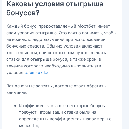
Каковы условия отыгрыша
бонусов?
Каждый бонус, предоставляемый Мостбет, имеет
свои условия отыгрыша. Это важно понимать, чтобы
не возникло недоразумений при использовании
бонусных средств. Обычно условия включают
коэффициенты, при которых вам нужно сделать
ставки для отыгрыша бонуса, а также срок, в
течение которого необходимо выполнить эти
условия
terem-ok.kz
.
Вот основные аспекты, которые стоит обратить
внимание:
Коэффициенты ставок: некоторые бонусы
требуют, чтобы ваши ставки были на
определённых коэффициентах (например, не
менее 1.5).